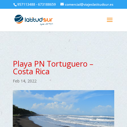
google-site-verification=H6A6AFFbXLQPnewL7da5KWjTFeKytP3gbsCfUlQl-
957113488 - 673188659
comercial@viajeslatitudsur.es
3k
Playa PN Tortuguero –
Costa Rica
Feb 14, 2022