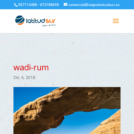
google-site-verification=H6A6AFFbXLQPnewL7da5KWjTFeKytP3gbsCfUlQl-
957113488 - 673188659
comercial@viajeslatitudsur.es
3k
wadi-rum
Dic 4, 2018