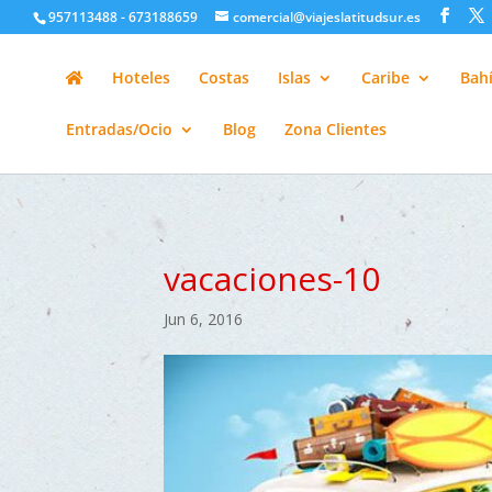
google-site-verification=H6A6AFFbXLQPnewL7da5KWjTFeKytP3gbsC
957113488 - 673188659
comercial@viajeslatitudsur.es
Hoteles
Costas
Islas
Caribe
Bahí
Entradas/Ocio
Blog
Zona Clientes
vacaciones-10
Jun 6, 2016