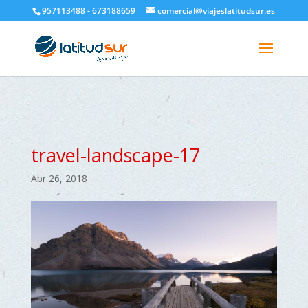
google-site-verification=H6A6AFFbXLQPnewL7da5KWjTFeKytP3gbsCfUlQl-
957113488 - 673188659
comercial@viajeslatitudsur.es
3k
travel-landscape-17
Abr 26, 2018