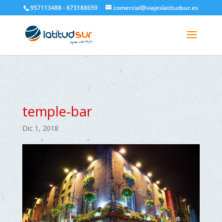
google-site-verification=H6A6AFFbXLQPnewL7da5KWjTFeKytP3gbsCfUlQl-
957113488 - 673188659
comercial@viajeslatitudsur.es
3k
temple-bar
Dic 1, 2018