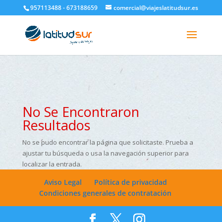
google-site-verification=H6A6AFFbXLQPnewL7da5KWjTFeKytP3gbsCfUlQl-
957113488 - 673188659
comercial@viajeslatitudsur.es
3k
No Se Encontraron
Resultados
No se pudo encontrar la página que solicitaste. Prueba a
ajustar tu búsqueda o usa la navegación superior para
localizar la entrada.
Aviso Legal
Política de privacidad
Condiciones generales de contratación