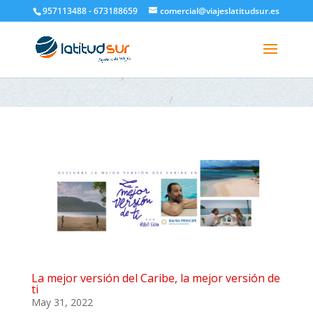
google-site-verification=H6A6AFFbXLQPnewL7da5KWjTFeKytP3gbsCfUlQl-
957113488 - 673188659
comercial@viajeslatitudsur.es
3k
La mejor versión del Caribe, la mejor versión de
ti
May 31, 2022