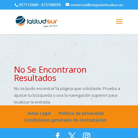
google-site-verification=H6A6AFFbXLQPnewL7da5KWjTFeKytP3gbsCfUlQl-
957113488 - 673188659
comercial@viajeslatitudsur.es
3k
No Se Encontraron
Resultados
No se pudo encontrar la página que solicitaste. Prueba a
ajustar tu búsqueda o usa la navegación superior para
localizar la entrada.
Aviso Legal
Política de privacidad
Condiciones generales de contratación