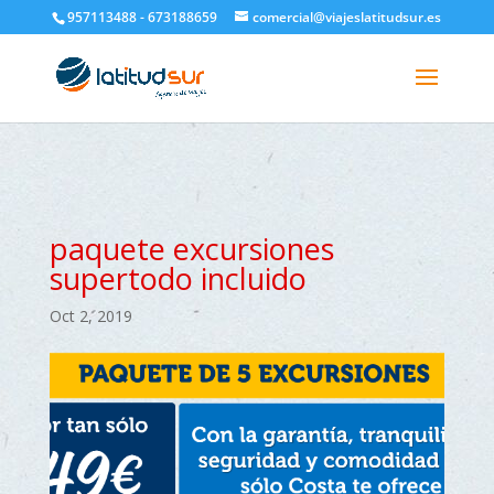
google-site-verification=H6A6AFFbXLQPnewL7da5KWjTFeKytP3gbsCfUlQl-
957113488 - 673188659
comercial@viajeslatitudsur.es
3k
paquete excursiones
supertodo incluido
Oct 2, 2019