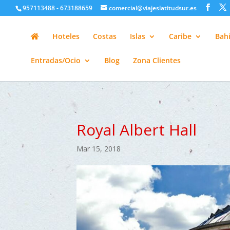
google-site-verification=H6A6AFFbXLQPnewL7da5KWjTFeKytP3gbsC
957113488 - 673188659
comercial@viajeslatitudsur.es
Hoteles
Costas
Islas
Caribe
Bahí
Entradas/Ocio
Blog
Zona Clientes
Royal Albert Hall
Mar 15, 2018