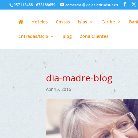
google-site-verification=H6A6AFFbXLQPnewL7da5KWjTFeKytP3gbsC
957113488 - 673188659
comercial@viajeslatitudsur.es
Hoteles
Costas
Islas
Caribe
Bahí
Entradas/Ocio
Blog
Zona Clientes
dia-madre-blog
Abr 15, 2016