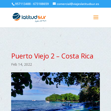
google-site-verification=H6A6AFFbXLQPnewL7da5KWjTFeKytP3gbsCfUlQl-
957113488 - 673188659
comercial@viajeslatitudsur.es
3k
Puerto Viejo 2 – Costa Rica
Feb 14, 2022