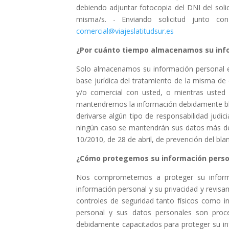
debiendo adjuntar fotocopia del DNI del solici
misma/s. - Enviando solicitud junto co
comercial@viajeslatitudsur.es
¿Por cuánto tiempo almacenamos su inf
Solo almacenamos su información personal en 
base jurídica del tratamiento de la misma de
y/o comercial con usted, o mientras usted 
mantendremos la información debidamente bloq
derivarse algún tipo de responsabilidad judic
ningún caso se mantendrán sus datos más de 1
10/2010, de 28 de abril, de prevención del blan
¿Cómo protegemos su información perso
Nos comprometemos a proteger su informaci
información personal y su privacidad y revi
controles de seguridad tanto físicos como i
personal y sus datos personales son pro
debidamente capacitados para proteger su inf