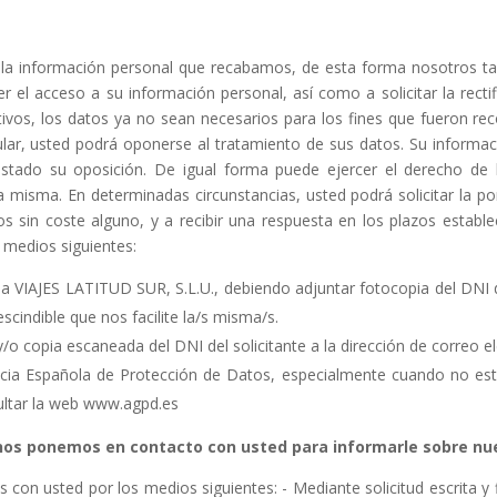
re la información personal que recabamos, de esta forma nosotros
r el acceso a su información personal, así como a solicitar la recti
tivos, los datos ya no sean necesarios para los fines que fueron re
ular, usted podrá oponerse al tratamiento de sus datos. Su informaci
estado su oposición. De igual forma puede ejercer el derecho de l
a misma. En determinadas circunstancias, usted podrá solicitar la p
s sin coste alguno, y a recibir una respuesta en los plazos establec
 medios siguientes:
 a VIAJES LATITUD SUR, S.L.U., debiendo adjuntar fotocopia del DNI del
scindible que nos facilite la/s misma/s.
/o copia escaneada del DNI del solicitante a la dirección de correo e
ia Española de Protección de Datos, especialmente cuando no esté 
ultar la web www.agpd.es
os ponemos en contacto con usted para informarle sobre nue
on usted por los medios siguientes: - Mediante solicitud escrita y 