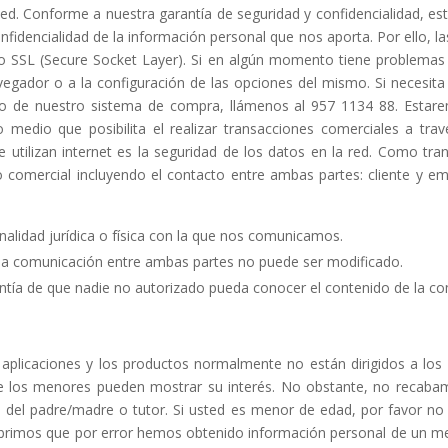
ed. Conforme a nuestra garantía de seguridad y confidencialidad, e
onfidencialidad de la información personal que nos aporta. Por ello, 
o SSL (Secure Socket Layer). Si en algún momento tiene problemas
gador o a la configuración de las opciones del mismo. Si necesita
to de nuestro sistema de compra, llámenos al 957 1134 88. Estare
dio que posibilita el realizar transacciones comerciales a través
 utilizan internet es la seguridad de los datos en la red. Como tr
o comercial incluyendo el contacto entre ambas partes: cliente y e
nalidad jurídica o física con la que nos comunicamos.
e la comunicación entre ambas partes no puede ser modificado.
rantía de que nadie no autorizado pueda conocer el contenido de la c
aplicaciones y los productos normalmente no están dirigidos a lo
e los menores pueden mostrar su interés. No obstante, no recaba
n del padre/madre o tutor. Si usted es menor de edad, por favor no
cubrimos que por error hemos obtenido información personal de un m