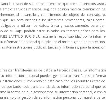
ria la cesión de sus datos a terceros que presten servicios asocia
jemplo: servicios médicos, segunda opinión médica, tramitación de
inherentes al desarrollo y cumplimento del objeto del contrato, p
gan que ser comunicados a los diferentes proveedores, tales como 
obligados a utilizar los datos, única y exclusivamente, para dar
o de su viaje, podrán estar ubicados en terceros países para los 
VIAJES LATITUD SUR, S.L.U. asume la responsabilidad por la informaci
u información personal que apliquen el mismo grado de protección 
las Administraciones públicas, Jueces y Tribunales, para la atención
o realizar transferencias de datos a terceros países. La informac
su información personal pueden gestionar o transferir su informa
 instalaciones. Cumpliendo en este caso con los requisitos establec
de que tanto toda transferencia de su información personal que rea
mo la forma en que gestionamos su información personal, cumplan c
amiento y la gestión de su información personal por nuestra parte s