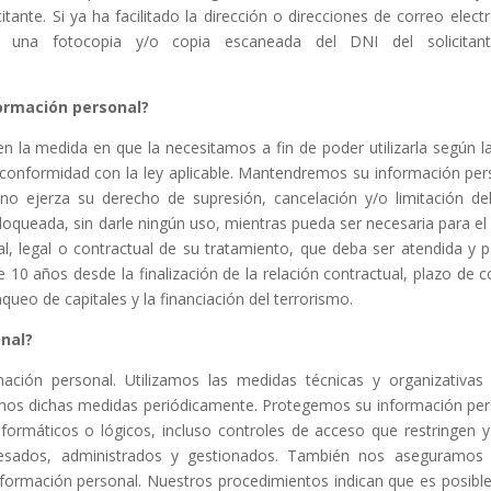
tante. Si ya ha facilitado la dirección o direcciones de correo electr
n una fotocopia y/o copia escaneada del DNI del solicitant
ormación personal?
la medida en que la necesitamos a fin de poder utilizarla según la 
 conformidad con la ley aplicable. Mantendremos su información pers
no ejerza su derecho de supresión, cancelación y/o limitación de
ueada, sin darle ningún uso, mientras pueda ser necesaria para el
ial, legal o contractual de su tratamiento, que deba ser atendida y 
0 años desde la finalización de la relación contractual, plazo de co
queo de capitales y la financiación del terrorismo.
nal?
ón personal. Utilizamos las medidas técnicas y organizativas 
samos dichas medidas periódicamente. Protegemos su información pe
nformáticos o lógicos, incluso controles de acceso que restringen 
cesados, administrados y gestionados. También nos aseguramos
ormación personal. Nuestros procedimientos indican que es posible