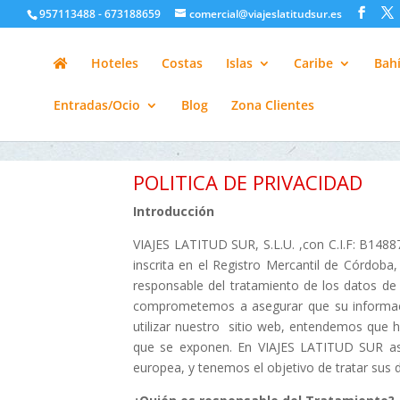
google-site-verification=H6A6AFFbXLQPnewL7da5KWjTFeKytP3gbsC
957113488 - 673188659
comercial@viajeslatitudsur.es
Hoteles
Costas
Islas
Caribe
Bahí
Entradas/Ocio
Blog
Zona Clientes
POLITICA DE PRIVACIDAD
Introducción
VIAJES LATITUD SUR, S.L.U. ,con C.I.F: B148
inscrita en el Registro Mercantil de Córdoba
responsable del tratamiento de los datos de 
comprometemos a asegurar que su información
utilizar nuestro sitio web, entendemos que h
que se exponen. En VIAJES LATITUD SUR asum
europea, y tenemos el objetivo de tratar sus d