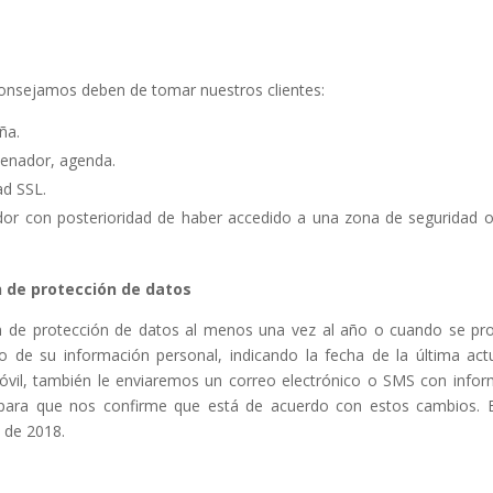
consejamos deben de tomar nuestros clientes:
ña.
denador, agenda.
ad SSL.
or con posterioridad de haber accedido a una zona de seguridad o 
n de protección de datos
n de protección de datos al menos una vez al año o cuando se prod
 de su información personal, indicando la fecha de la última act
móvil, también le enviaremos un correo electrónico o SMS con info
para que nos confirme que está de acuerdo con estos cambios. E
 de 2018.