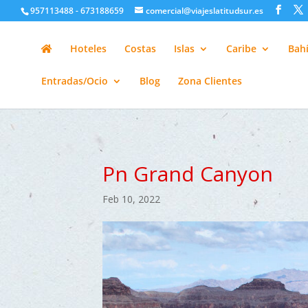
google-site-verification=H6A6AFFbXLQPnewL7da5KWjTFeKytP3gbsC
957113488 - 673188659
comercial@viajeslatitudsur.es
Hoteles
Costas
Islas
Caribe
Bahí
Entradas/Ocio
Blog
Zona Clientes
Pn Grand Canyon
Feb 10, 2022