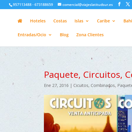
google-site-verification=H6A6AFFbXLQPnewL7da5KWjTFeKytP3gbsC
957113488 - 673188659
comercial@viajeslatitudsur.es
Hoteles
Costas
Islas
Caribe
Bahí
Entradas/Ocio
Blog
Zona Clientes
Paquete, Circuitos, 
Ene 27, 2016
|
Cicuitos
,
Combinados
,
Paquet