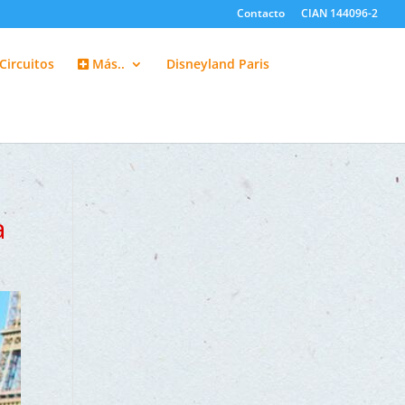
Contacto
CIAN 144096-2
Circuitos
Más..
Disneyland Paris
a