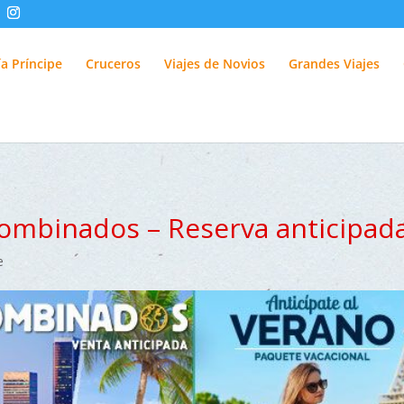
fUlQl-3k
a Príncipe
Cruceros
Viajes de Novios
Grandes Viajes
Combinados – Reserva anticipad
e