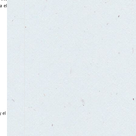
a el
 el