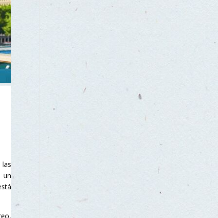
e
 las
s un
está
reo,