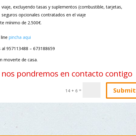
viaje, excluyendo tasas y suplementos (combustible, tarjetas,
s seguros opcionales contratados en el viaje
rte mínimo de 2.500€.
line
pincha aqui
os al 957113488 – 673188659
n moverte de casa.
y nos pondremos en contacto contigo
Submit
=
14 + 6