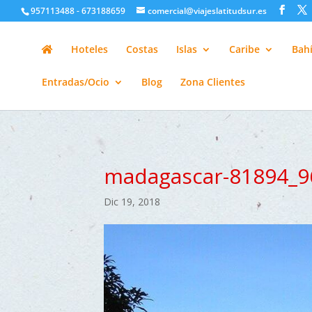
google-site-verification=H6A6AFFbXLQPnewL7da5KWjTFeKytP3gbsC
957113488 - 673188659
comercial@viajeslatitudsur.es
Hoteles
Costas
Islas
Caribe
Bahí
Entradas/Ocio
Blog
Zona Clientes
madagascar-81894_9
Dic 19, 2018