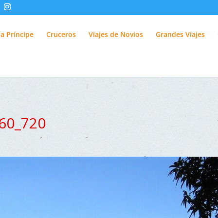
fUlQl-3k
a Príncipe
Cruceros
Viajes de Novios
Grandes Viajes
60_720