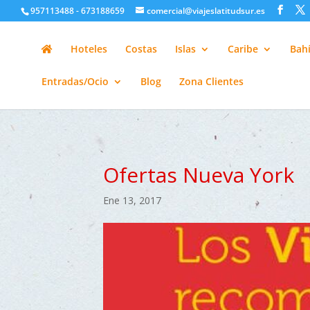
google-site-verification=H6A6AFFbXLQPnewL7da5KWjTFeKytP3gbsC
957113488 - 673188659
comercial@viajeslatitudsur.es
Hoteles
Costas
Islas
Caribe
Bahí
Entradas/Ocio
Blog
Zona Clientes
Ofertas Nueva York
Ene 13, 2017