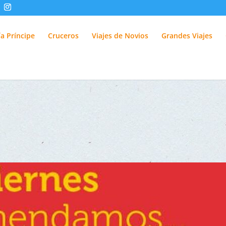
fUlQl-3k
a Príncipe
Cruceros
Viajes de Novios
Grandes Viajes