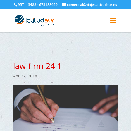
google-site-verification=H6A6AFFbXLQPnewL7da5KWjTFeKytP3gbsCfUlQl-
957113488 - 673188659
comercial@viajeslatitudsur.es
3k
law-firm-24-1
Abr 27, 2018