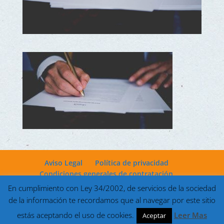
Aviso Legal
Política de privacidad
Condiciones generales de contratación
En cumplimiento con Ley 34/2002, de servicios de la sociedad
de la información te recordamos que al navegar por este sitio
estás aceptando el uso de cookies.
Leer Mas
Aceptar
Desarrollado por
Markettools
| Viajes Latitud Sur © 2022