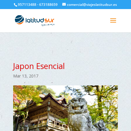
google-site-verification=H6A6AFFbXLQPnewL7da5KWjTFeKytP3gbsCfUlQl-
957113488 - 673188659
comercial@viajeslatitudsur.es
3k
Japon Esencial
Mar 13, 2017