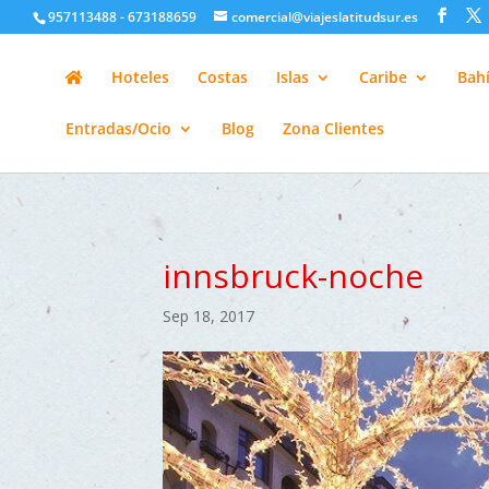
google-site-verification=H6A6AFFbXLQPnewL7da5KWjTFeKytP3gbsC
957113488 - 673188659
comercial@viajeslatitudsur.es
Hoteles
Costas
Islas
Caribe
Bahí
Entradas/Ocio
Blog
Zona Clientes
innsbruck-noche
Sep 18, 2017