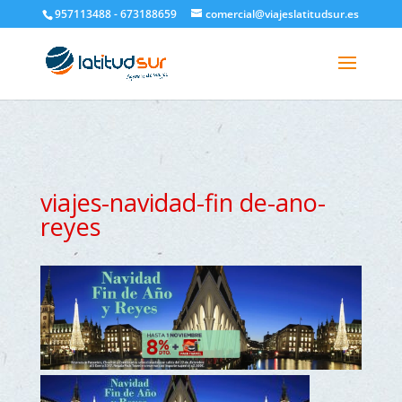
google-site-verification=H6A6AFFbXLQPnewL7da5KWjTFeKytP3gbsCfUlQl-
957113488 - 673188659
comercial@viajeslatitudsur.es
3k
viajes-navidad-fin de-ano-
reyes