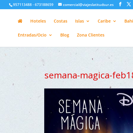
google-site-verification=H6A6AFFbXLQPnewL7da5KWjTFeKytP3gbsC
957113488 - 673188659
comercial@viajeslatitudsur.es
Hoteles
Costas
Islas
Caribe
Bahí
Entradas/Ocio
Blog
Zona Clientes
semana-magica-feb1