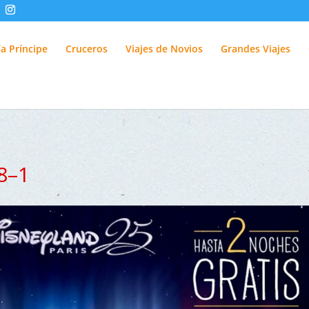
fUlQl-3k
a Príncipe
Cruceros
Viajes de Novios
Grandes Viajes
8–1