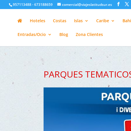
google-site-verification=H6A6AFFbXLQPnewL7da5KWjTFeKytP3gbsC
957113488 - 673188659
comercial@viajeslatitudsur.es
Hoteles
Costas
Islas
Caribe
Bahí
Entradas/Ocio
Blog
Zona Clientes
PARQUES TEMATICO