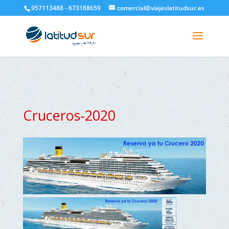
google-site-verification=H6A6AFFbXLQPnewL7da5KWjTFeKytP3gbsCfUlQl-
957113488 - 673188659
comercial@viajeslatitudsur.es
3k
Cruceros-2020