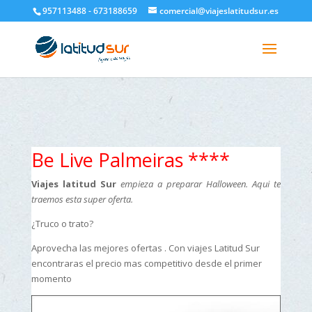
google-site-verification=H6A6AFFbXLQPnewL7da5KWjTFeKytP3gbsCfUlQl-
957113488 - 673188659
comercial@viajeslatitudsur.es
3k
Be Live Palmeiras ****
Viajes latitud Sur
empieza a preparar Halloween. Aqui te
traemos esta super oferta.
¿Truco o trato?
Aprovecha las mejores ofertas . Con viajes Latitud Sur
encontraras el precio mas competitivo desde el primer
momento