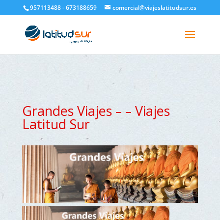
google-site-verification=H6A6AFFbXLQPnewL7da5KWjTFeKytP3gbsCfUlQl-
957113488 - 673188659
comercial@viajeslatitudsur.es
3k
Grandes Viajes – – Viajes
Latitud Sur