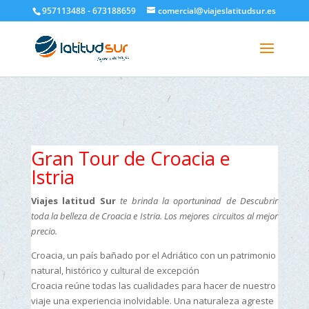
google-site-verification=H6A6AFFbXLQPnewL7da5KWjTFeKytP3gbsCfUlQl-
957113488 - 673188659
comercial@viajeslatitudsur.es
3k
Gran Tour de Croacia e
Istria
Viajes latitud Sur
te brinda la oportuninad de Descubrir
toda la belleza de Croacia e Istria. Los mejores circuitos al mejor
precio.
Croacia, un país bañado por el Adriático con un patrimonio
natural, histórico y cultural de excepción
Croacia reúne todas las cualidades para hacer de nuestro
viaje una experiencia inolvidable. Una naturaleza agreste