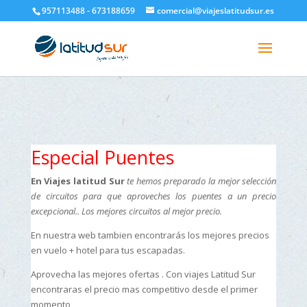
google-site-verification=H6A6AFFbXLQPnewL7da5KWjTFeKytP3gbsCfUlQl-
957113488 - 673188659
comercial@viajeslatitudsur.es
3k
Especial Puentes
En Viajes latitud Sur
te hemos preparado la mejor selección
de circuitos para que aproveches los puentes a un precio
excepcional.. Los mejores circuitos al mejor precio.
En nuestra web tambien encontrarás los mejores precios
en vuelo + hotel para tus escapadas.
Aprovecha las mejores ofertas . Con viajes Latitud Sur
encontraras el precio mas competitivo desde el primer
momento