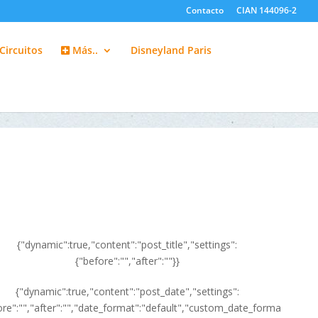
Contacto
CIAN 144096-2
Circuitos
Más..
Disneyland Paris
{"dynamic":true,"content":"post_title","settings":
{"before":"","after":""}}
{"dynamic":true,"content":"post_date","settings":
ore":"","after":"","date_format":"default","custom_date_forma