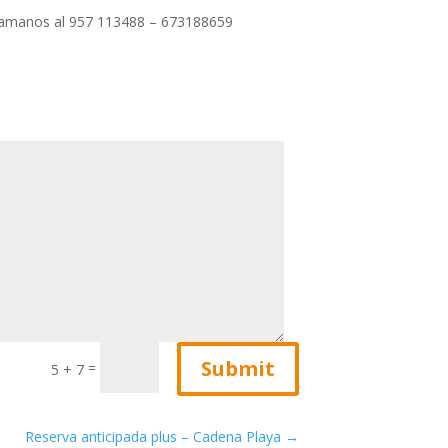
 llamanos al 957 113488 – 673188659
Submit
=
5 + 7
Reserva anticipada plus – Cadena Playa
→