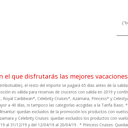
{"b
n el que disfrutarás las mejores vacacione
mbolsable), el resto del importe se pagará 65 días antes de la salida
moción es válida para reservas de cruceros con salida en 2019 y confi
 Royal Caribbean*, Celebrity Cruises*, Azamara, Princess* y Celestya
or a 40 días, ni tampoco las categorías acogidas a la Tarifa Basic.
llmantur: quedan excluidos de la promoción los productos con vuelos
amara y Celebrity Cruises: quedan excluidos los productos con vuelos
 al 31/12/19 y del 12/04/19 al 20/04/19 . * Princess Cruises: Queda