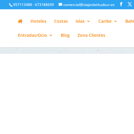
google-site-verification=H6A6AFFbXLQPnewL7da5KWjTFeKytP3gbsC
957113488 - 673188659
comercial@viajeslatitudsur.es
Hoteles
Costas
Islas
Caribe
Bahí
Entradas/Ocio
Blog
Zona Clientes