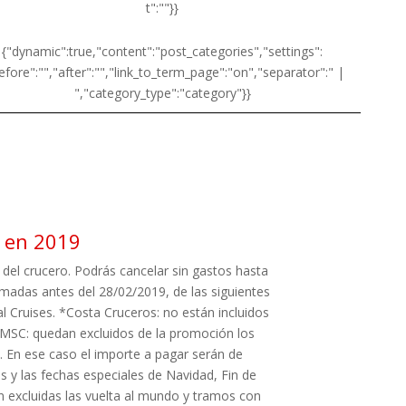
t":""}}
{"dynamic":true,"content":"post_categories","settings":
efore":"","after":"","link_to_term_page":"on","separator":" |
","category_type":"category"}}
s en 2019
 del crucero. Podrás cancelar sin gastos hasta
rmadas antes del 28/02/2019, de las siguientes
l Cruises. *Costa Cruceros: no están incluidos
 *MSC: quedan excluidos de la promoción los
. En ese caso el importe a pagar serán de
 y las fechas especiales de Navidad, Fin de
n excluidas las vuelta al mundo y tramos con