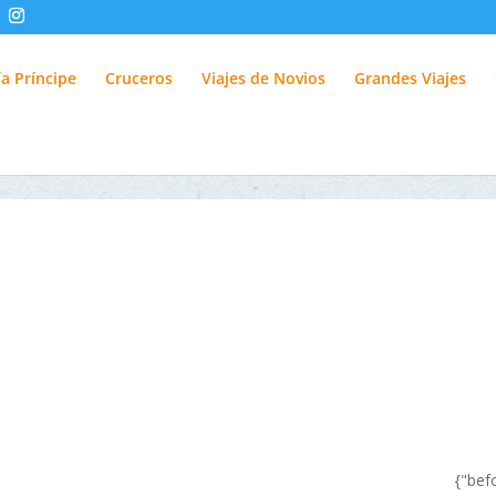
fUlQl-3k
a Príncipe
Cruceros
Viajes de Novios
Grandes Viajes
{"bef