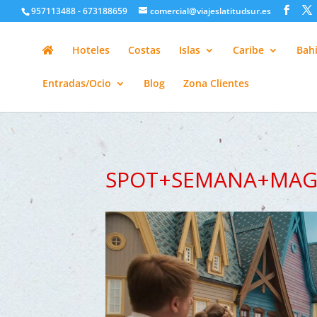
google-site-verification=H6A6AFFbXLQPnewL7da5KWjTFeKytP3gbsC
957113488 - 673188659
comercial@viajeslatitudsur.es
Hoteles
Costas
Islas
Caribe
Bahí
Entradas/Ocio
Blog
Zona Clientes
SPOT+SEMANA+MAGI
Reproductor
de
vídeo