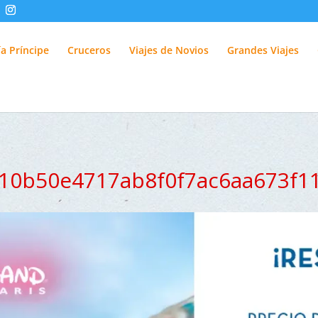
fUlQl-3k
a Príncipe
Cruceros
Viajes de Novios
Grandes Viajes
10b50e4717ab8f0f7ac6aa673f1