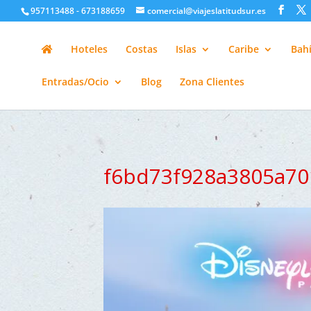
google-site-verification=H6A6AFFbXLQPnewL7da5KWjTFeKytP3gbsC
957113488 - 673188659
comercial@viajeslatitudsur.es
Hoteles
Costas
Islas
Caribe
Bahí
Entradas/Ocio
Blog
Zona Clientes
f6bd73f928a3805a70