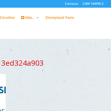
Contacto
CIAN 144096-2
Circuitos
Más..
Disneyland Paris
13ed324a903