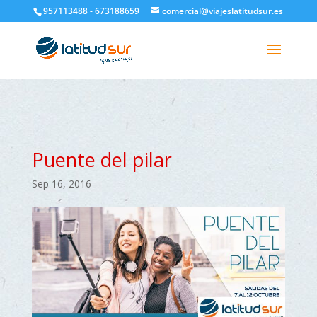
google-site-verification=H6A6AFFbXLQPnewL7da5KWjTFeKytP3gbsCfUlQl-
957113488 - 673188659
comercial@viajeslatitudsur.es
3k
Puente del pilar
Sep 16, 2016