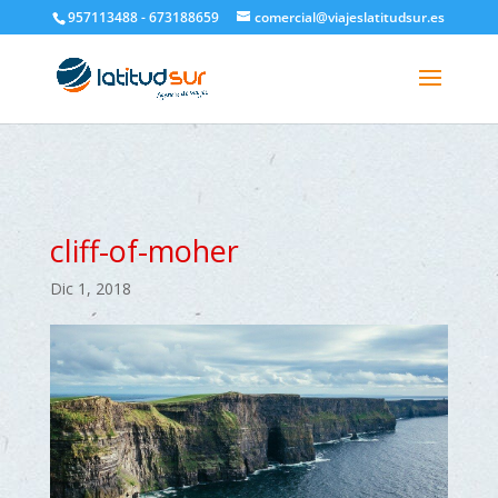
google-site-verification=H6A6AFFbXLQPnewL7da5KWjTFeKytP3gbsCfUlQl-
957113488 - 673188659
comercial@viajeslatitudsur.es
3k
cliff-of-moher
Dic 1, 2018