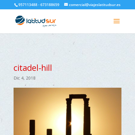
google-site-verification=H6A6AFFbXLQPnewL7da5KWjTFeKytP3gbsCfUlQl-
957113488 - 673188659
comercial@viajeslatitudsur.es
3k
citadel-hill
Dic 4, 2018