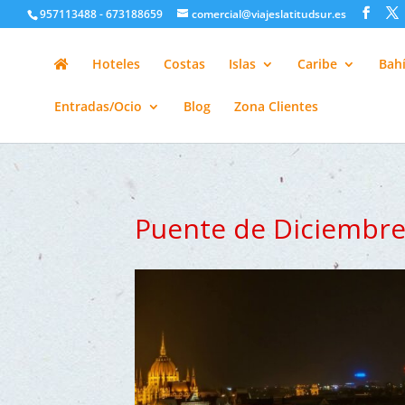
google-site-verification=H6A6AFFbXLQPnewL7da5KWjTFeKytP3gbsC
957113488 - 673188659
comercial@viajeslatitudsur.es
Hoteles
Costas
Islas
Caribe
Bahí
Entradas/Ocio
Blog
Zona Clientes
Puente de Diciembr