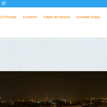
fUlQl-3k
a Príncipe
Cruceros
Viajes de Novios
Grandes Viajes
e