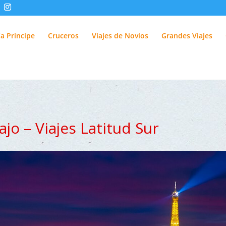
fUlQl-3k
a Príncipe
Cruceros
Viajes de Novios
Grandes Viajes
ajo – Viajes Latitud Sur