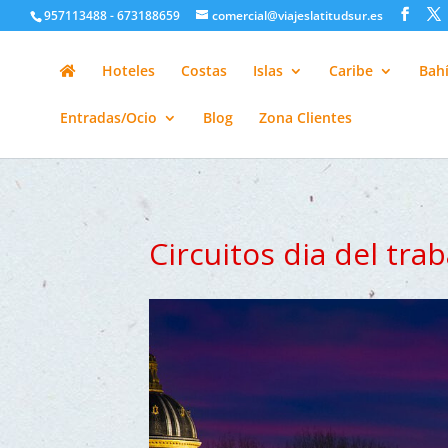
google-site-verification=H6A6AFFbXLQPnewL7da5KWjTFeKytP3gbsC
957113488 - 673188659
comercial@viajeslatitudsur.es
Hoteles
Costas
Islas
Caribe
Bahí
Entradas/Ocio
Blog
Zona Clientes
Circuitos dia del trab