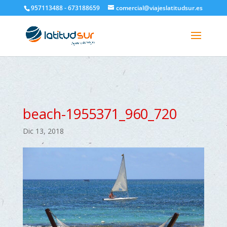
google-site-verification=H6A6AFFbXLQPnewL7da5KWjTFeKytP3gbsCfUlQl-
957113488 - 673188659
comercial@viajeslatitudsur.es
3k
beach-1955371_960_720
Dic 13, 2018