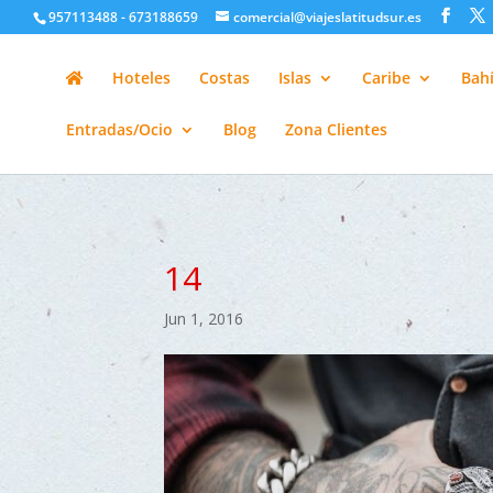
google-site-verification=H6A6AFFbXLQPnewL7da5KWjTFeKytP3gbsC
957113488 - 673188659
comercial@viajeslatitudsur.es
Hoteles
Costas
Islas
Caribe
Bahí
Entradas/Ocio
Blog
Zona Clientes
14
Jun 1, 2016